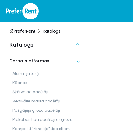
PreferRent
Katalogs
Katalogs
Darba platformas
Alumīnija torņi
Kāpnes
Šķērveida pacēlāji
Vertikālie masta pacēlāji
Pašgājējs groza pacēlāji
Piekabes tipa pacēlāji ar grozu
Kompakti "zirnekļa" tipa stieņu