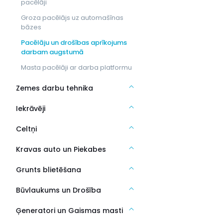
pacēlāji
Groza pacēlājs uz automašīnas
bāzes
Pacēlāju un drošības aprīkojums
darbam augstumā
Masta pacēlāji ar darba platformu
Zemes darbu tehnika
Iekrāvēji
Celtņi
Kravas auto un Piekabes
Grunts blietēšana
Būvlaukums un Drošība
Ģeneratori un Gaismas masti