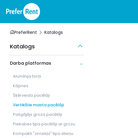
PreferRent
Katalogs
Katalogs
Darba platformas
Alumīnija torņi
Kāpnes
Šķērveida pacēlāji
Vertikālie masta pacēlāji
Pašgājējs groza pacēlāji
Piekabes tipa pacēlāji ar grozu
Kompakti "zirnekļa" tipa stieņu