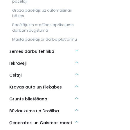
pacēlāji
Groza pacēlājs uz automašīnas
bāzes
Pacēlāju un drošības aprīkojums
darbam augstumā
Masta pacēlāji ar darba platformu
Zemes darbu tehnika
Iekrāvēji
Celtņi
Kravas auto un Piekabes
Grunts blietēšana
Būvlaukums un Drošība
Ģeneratori un Gaismas masti