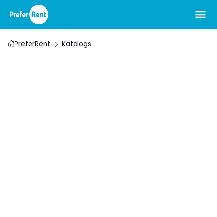
PreferRent
Katalogs