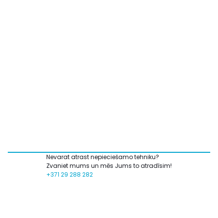
Nevarat atrast nepieciešamo tehniku?
Zvaniet mums un mēs Jums to atradīsim!
+371 29 288 282