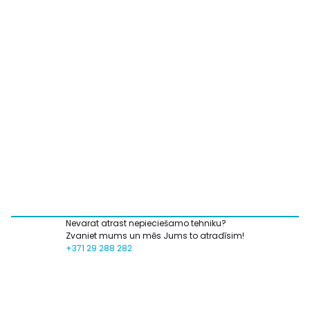
Nevarat atrast nepieciešamo tehniku?
Zvaniet mums un mēs Jums to atradīsim!
+371 29 288 282