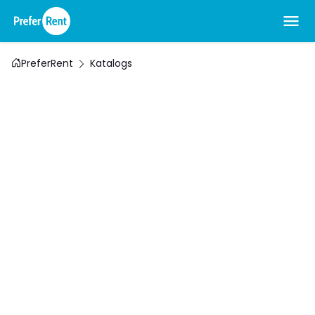
PreferRent
Katalogs