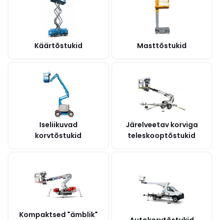
Käärtõstukid
Masttõstukid
Iseliikuvad
Järelveetav korviga
korvtõstukid
teleskooptõstukid
Kompaktsed "ämblik"