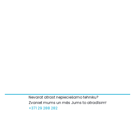
Nevarat atrast nepieciešamo tehniku?
Zvaniet mums un mēs Jums to atradīsim!
+371 29 288 282