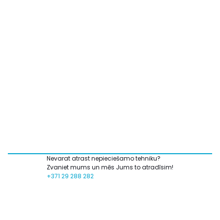
Nevarat atrast nepieciešamo tehniku?
Zvaniet mums un mēs Jums to atradīsim!
+371 29 288 282