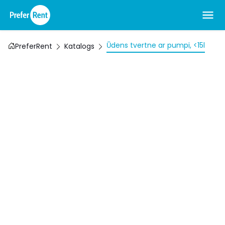
Ūdens tvertne ar pumpi, <15l
PreferRent
Katalogs