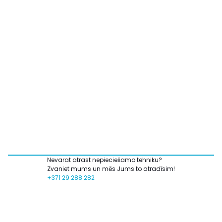
Nevarat atrast nepieciešamo tehniku?
Zvaniet mums un mēs Jums to atradīsim!
+371 29 288 282