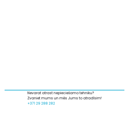
Nevarat atrast nepieciešamo tehniku?
Zvaniet mums un mēs Jums to atradīsim!
+371 29 288 282