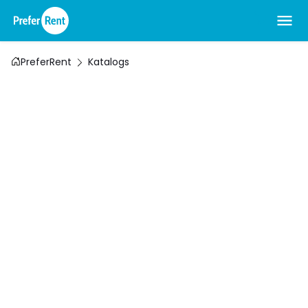
PreferRent
Katalogs