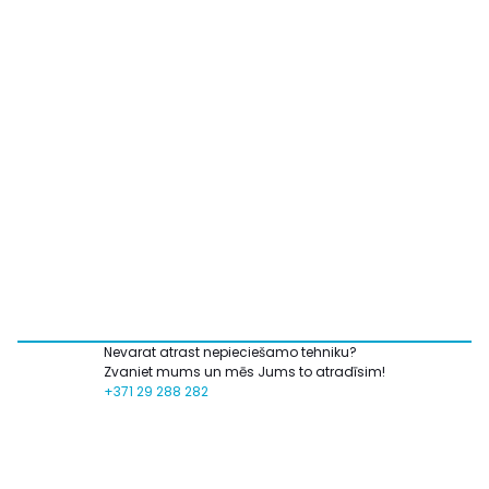
Nevarat atrast nepieciešamo tehniku?
Zvaniet mums un mēs Jums to atradīsim!
+371 29 288 282