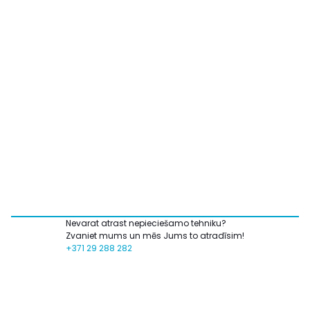
Nevarat atrast nepieciešamo tehniku?
Zvaniet mums un mēs Jums to atradīsim!
+371 29 288 282