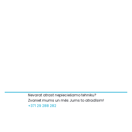
Nevarat atrast nepieciešamo tehniku?
Zvaniet mums un mēs Jums to atradīsim!
+371 29 288 282