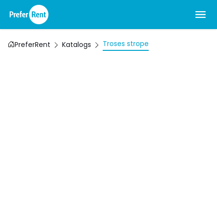
Troses strope
PreferRent
Katalogs