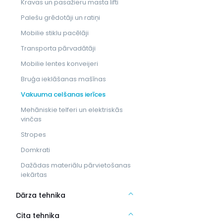
Kravas un pasažieru masta lifti
Palešu grēdotāji un ratiņi
Mobilie stiklu pacēlāji
Transporta pārvadātāji
Mobilie lentes konveijeri
Bruģa ieklāšanas mašīnas
Vakuuma celšanas ierīces
Mehāniskie telferi un elektriskās
vinčas
Stropes
Domkrati
Dažādas materiālu pārvietošanas
iekārtas
Dārza tehnika
Cita tehnika