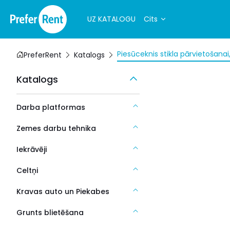
UZ KATALOGU
Cits
Piesūceknis stikla pārvietošana
PreferRent
Katalogs
Katalogs
Darba platformas
Zemes darbu tehnika
Iekrāvēji
Celtņi
Kravas auto un Piekabes
Grunts blietēšana