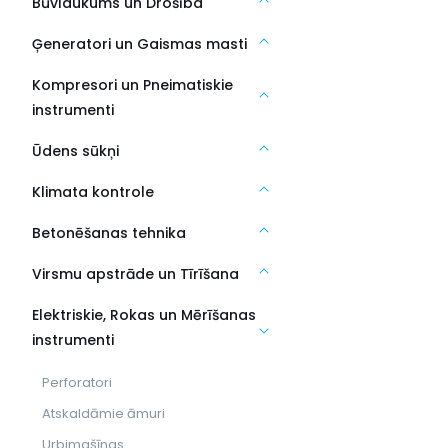
Būvlaukums un Drošība
Ģeneratori un Gaismas masti
Kompresori un Pneimatiskie
instrumenti
Ūdens sūkņi
Klimata kontrole
Betonēšanas tehnika
Virsmu apstrāde un Tīrīšana
Elektriskie, Rokas un Mērīšanas
instrumenti
Perforatori
Atskaldāmie āmuri
Urbjmašīnas