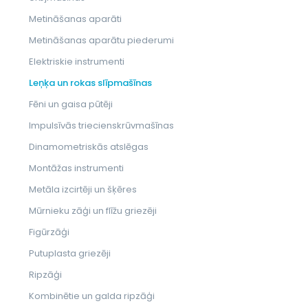
Metināšanas aparāti
Metināšanas aparātu piederumi
Elektriskie instrumenti
Leņķa un rokas slīpmašīnas
Fēni un gaisa pūtēji
Impulsīvās triecienskrūvmašīnas
Dinamometriskās atslēgas
Montāžas instrumenti
Metāla izcirtēji un šķēres
Mūrnieku zāģi un flīžu griezēji
Figūrzāģi
Putuplasta griezēji
Ripzāģi
Kombinētie un galda ripzāģi