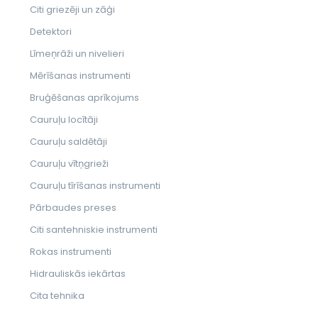
Citi griezēji un zāģi
Detektori
Līmeņrāži un nivelieri
Mērīšanas instrumenti
Bruģēšanas aprīkojums
Cauruļu locītāji
Cauruļu saldētāji
Cauruļu vītņgrieži
Cauruļu tīrīšanas instrumenti
Pārbaudes preses
Citi santehniskie instrumenti
Rokas instrumenti
Hidrauliskās iekārtas
Cita tehnika