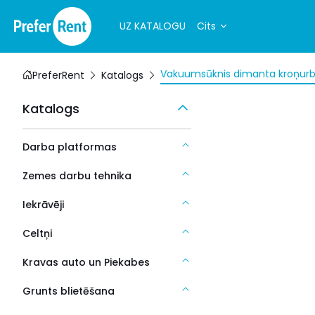
UZ KATALOGU
Cits
Vakuumsūknis dimanta kroņurb
PreferRent
Katalogs
Katalogs
Darba platformas
Zemes darbu tehnika
Iekrāvēji
Celtņi
Kravas auto un Piekabes
Grunts blietēšana