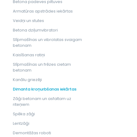
Betona padeves piltuves
Armatūras apstrādes iekārtas
Veidņi un stutes
Betona dziļumvibratori
Slīpmašīnas un vibrolatas svaigam
betonam
Kaisīšanas ratiņi
Slīpmašīnas un frēzes cietam
betonam
Kanālu griezēji
Dimanta kroņurbšanas iekārtas
Zāģi betonam un asfaltam uz
riteņiem
Spēka zāģi
Lentzāģi
Demontāžas roboti