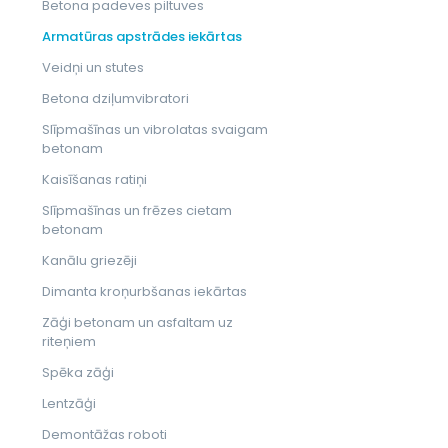
Betona padeves piltuves
Armatūras apstrādes iekārtas
Veidņi un stutes
Betona dziļumvibratori
Slīpmašīnas un vibrolatas svaigam
betonam
Kaisīšanas ratiņi
Slīpmašīnas un frēzes cietam
betonam
Kanālu griezēji
Dimanta kroņurbšanas iekārtas
Zāģi betonam un asfaltam uz
riteņiem
Spēka zāģi
Lentzāģi
Demontāžas roboti