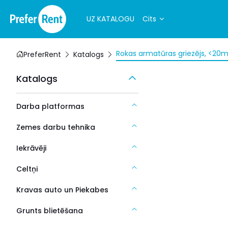
UZ KATALOGU
Cits
Rokas armatūras griezējs, <20
PreferRent
Katalogs
Katalogs
Darba platformas
Zemes darbu tehnika
Iekrāvēji
Celtņi
Kravas auto un Piekabes
Grunts blietēšana