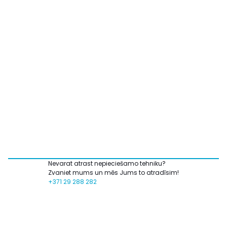
Nevarat atrast nepieciešamo tehniku?
Zvaniet mums un mēs Jums to atradīsim!
+371 29 288 282