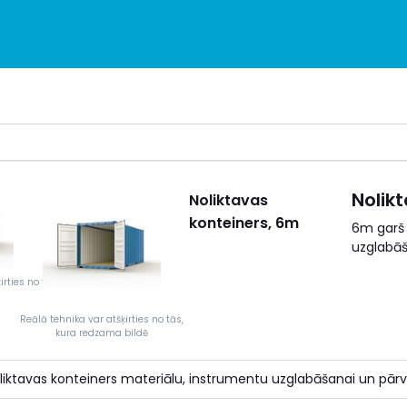
Nolik
Noliktavas
konteiners, 6m
6m garš 
uzglabāš
irties no tās, kura redzama bildē
Reālā tehnika var atšķirties no tās,
kura redzama bildē
liktavas konteiners materiālu, instrumentu uzglabāšanai un pār