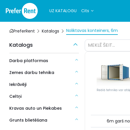
UZ KATALOGU
Cits
Noliktavas konteiners, 6m
PreferRent
Katalogs
Katalogs
MEKLĒ ŠEIT...
Darba platformas
Zemes darbu tehnika
Iekrāvēji
Reālā tehnika var atšķ
Celtņi
Kravas auto un Piekabes
Grunts blietēšana
6m garš no