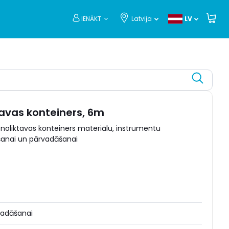
IENĀKT
Latvija
LV
tavas konteiners, 6m
noliktavas konteiners materiālu, instrumentu
anai un pārvadāšanai
vadāšanai