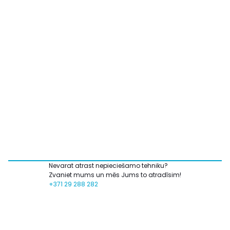
Nevarat atrast nepieciešamo tehniku?
Zvaniet mums un mēs Jums to atradīsim!
+371 29 288 282