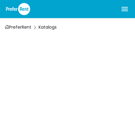
PreferRent
Katalogs