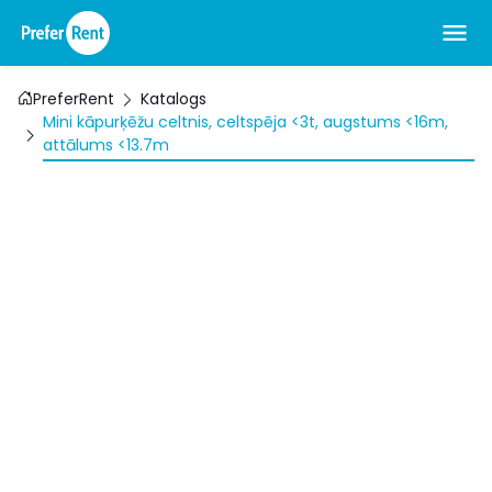
PreferRent
Katalogs
Mini kāpurķēžu celtnis, celtspēja <3t, augstums <16m,
attālums <13.7m