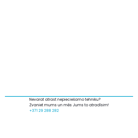
Nevarat atrast nepieciešamo tehniku?
Zvaniet mums un mēs Jums to atradīsim!
+371 29 288 282