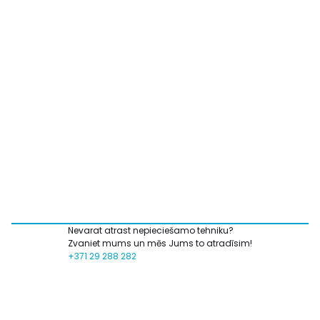
Nevarat atrast nepieciešamo tehniku?
Zvaniet mums un mēs Jums to atradīsim!
+371 29 288 282