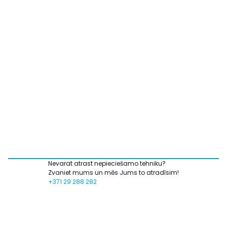
Nevarat atrast nepieciešamo tehniku?
Zvaniet mums un mēs Jums to atradīsim!
+371 29 288 282