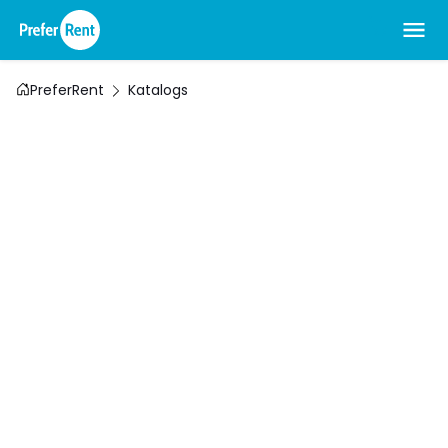
PreferRent
Katalogs