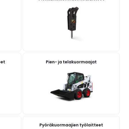
eet
Pien- ja telakuormaajat
Pyöräkuormaajien työlaitteet