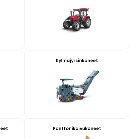
Kylmäjyrsinkoneet
teet
Ponttonikaivukoneet