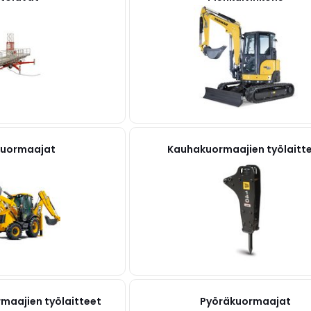
uormaajat
Kauhakuormaajien työlaitt
rmaajien työlaitteet
Pyöräkuormaajat