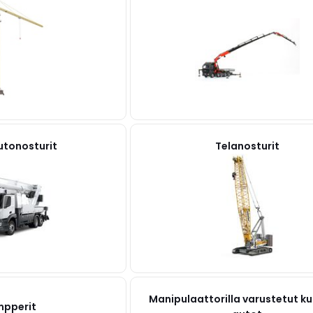
utonosturit
Telanosturit
Manipulaattorilla varustetut k
pperit