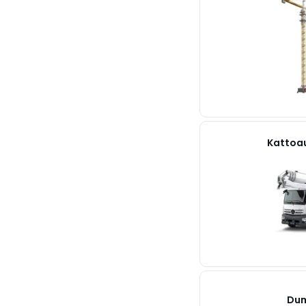
Kattoa
Dum