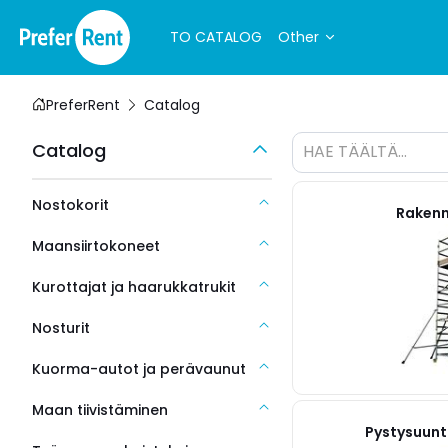
TO CATALOG
Other
PreferRent
Catalog
Catalog
HAE TÄÄLTÄ...
Nostokorit
Rakenn
Maansiirtokoneet
Kurottajat ja haarukkatrukit
Nosturit
Kuorma-autot ja perävaunut
Maan tiivistäminen
Pystysuunt