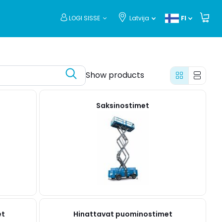
LOGI SISSE
Latvija
FI
Show products
Saksinostimet
et
Hinattavat puominostimet