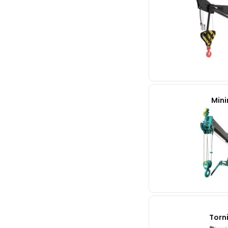
Mini
Torn