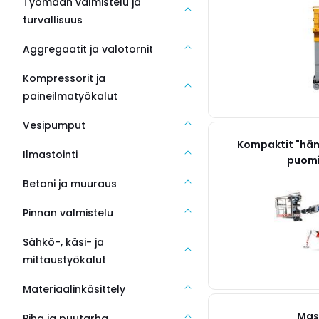
Työmaan valmistelu ja
turvallisuus
Aggregaatit ja valotornit
Kompressorit ja
paineilmatyökalut
Vesipumput
Kompaktit "häm
Ilmastointi
puomi
Betoni ja muuraus
Pinnan valmistelu
Sähkö-, käsi- ja
mittaustyökalut
Materiaalinkäsittely
Mas
Piha ja puutarha