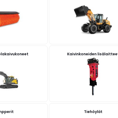
telakaivukoneet
Kaivinkoneiden lisälaittee
pperit
Tiehöylät