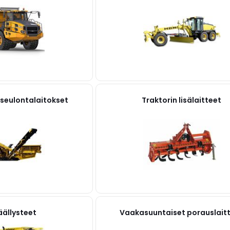
 seulontalaitokset
Traktorin lisälaitteet
äällysteet
Vaakasuuntaiset porauslait