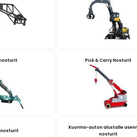
nosturit
Pick & Carry Nosturit
Kuorma-auton alustalle asen
inosturit
nosturit