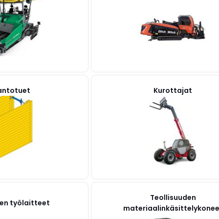
antotuet
Kurottajat
Teollisuuden
en työlaitteet
materiaalinkäsittelykone