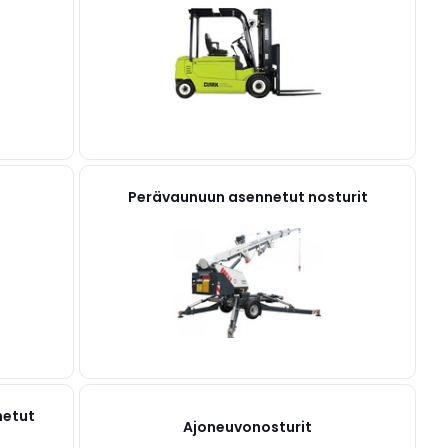
Perävaunuun asennetut nosturit
netut
Ajoneuvonosturit