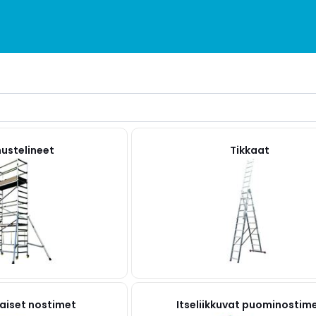
ustelineet
Tikkaat
aiset nostimet
Itseliikkuvat puominostim