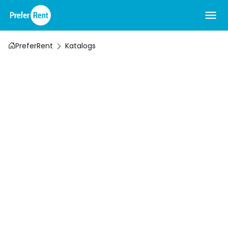
PreferRent
Katalogs