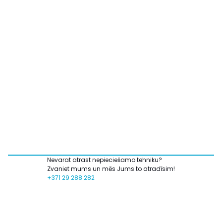
Nevarat atrast nepieciešamo tehniku?
Zvaniet mums un mēs Jums to atradīsim!
+371 29 288 282