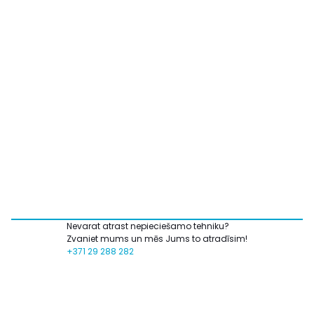
Nevarat atrast nepieciešamo tehniku?
Zvaniet mums un mēs Jums to atradīsim!
+371 29 288 282