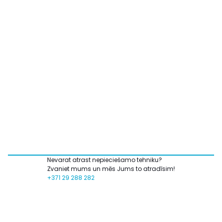
Nevarat atrast nepieciešamo tehniku?
Zvaniet mums un mēs Jums to atradīsim!
+371 29 288 282