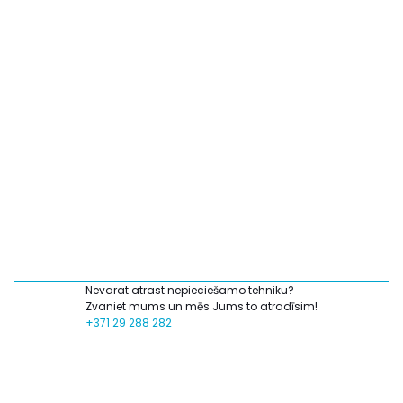
Nevarat atrast nepieciešamo tehniku?
Zvaniet mums un mēs Jums to atradīsim!
+371 29 288 282