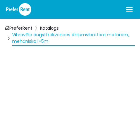
PreferRent
Katalogs
Vibrovāle augstfrekvences dziļumvibratora motoram,
mehāniskā l=5m