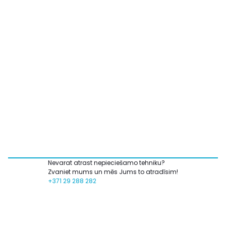
Nevarat atrast nepieciešamo tehniku?
Zvaniet mums un mēs Jums to atradīsim!
+371 29 288 282