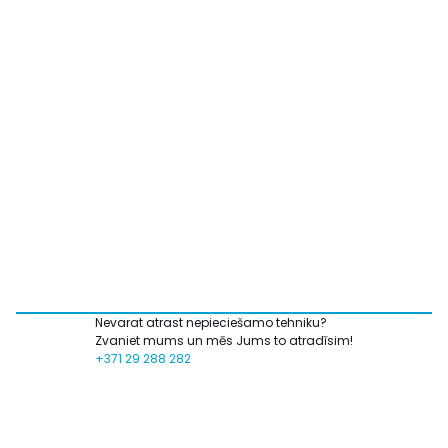
Nevarat atrast nepieciešamo tehniku?
Zvaniet mums un mēs Jums to atradīsim!
+371 29 288 282