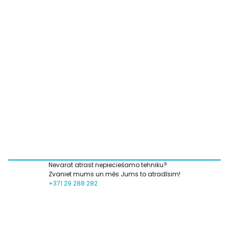
Nevarat atrast nepieciešamo tehniku?
Zvaniet mums un mēs Jums to atradīsim!
+371 29 288 282