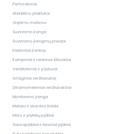
Perforatoriai
Atskėlimo plaktukai
Gręžimo mašinos
Suvirinimo įranga
Suvirinimo įrengimų priedai
Elektriniai įrankiai
Kampiniai ir rankiniai šlifuokliai
Ventiliatoriai ir pūstuvai
Smūginiai veržliasukiai
Dinamometriniai veržliarakčiai
Montavimo įranga
Metalo ir skardos žirklės
Mūro ir plytelių pjūklai
Siaurapjūkliai ir tiesiniai pjūklai
Putų polistirolo pjaustyklės