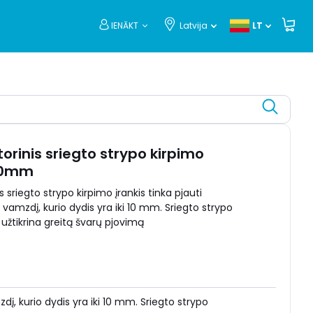
IENĀKT
Latvija
LT
orinis sriegto strypo kirpimo
<10mm
 sriegto strypo kirpimo įrankis tinka pjauti
ą vamzdį, kurio dydis yra iki 10 mm. Sriegto strypo
s užtikrina greitą švarų pjovimą
zdį, kurio dydis yra iki 10 mm. Sriegto strypo