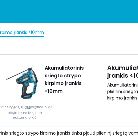
kirpimo įrankis <10mm
Akumuliat
Akumuliatorinis
įrankis 
sriegto strypo
kirpimo įrankis
Akumuliatorinis
<10mm
plieninį sriegt
kirpimo įranki
irties no tās, kura redzama bildē
Reālā tehnika var
atšķirties no tās, kura
redzama bildē
nis sriegto strypo kirpimo įrankis tinka pjauti plieninį sriegtą vam