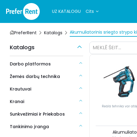
UZ KATALOGU
Cits
Akumuliatorinis sriegto strypo 
PreferRent
Katalogs
Katalogs
MEKLĒ ŠEIT...
Darbo platformos
Žemės darbų technika
Krautuvai
Kranai
Reālā tehnika var atšķ
Sunkvežimiai ir Priekabos
Tankinimo įranga
Akumuliatori