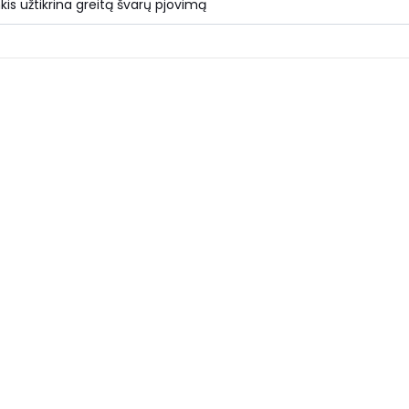
kis užtikrina greitą švarų pjovimą