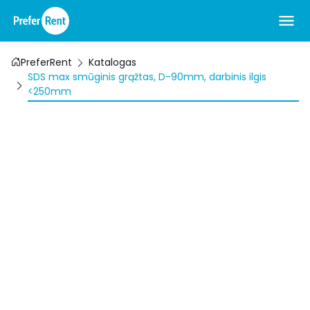
PreferRent
Katalogas
SDS max smūginis grąžtas, D-90mm, darbinis ilgis
<250mm