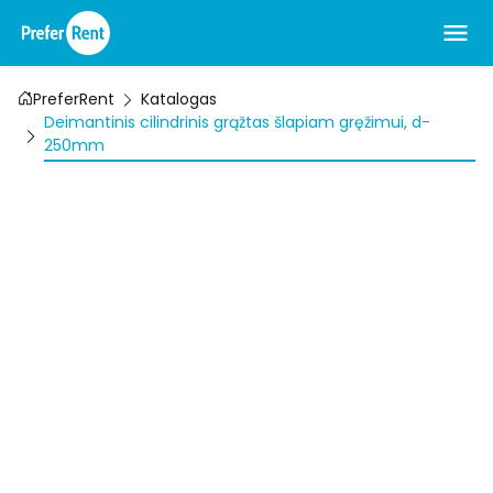
PreferRent
Katalogas
Deimantinis cilindrinis grąžtas šlapiam gręžimui, d-
250mm