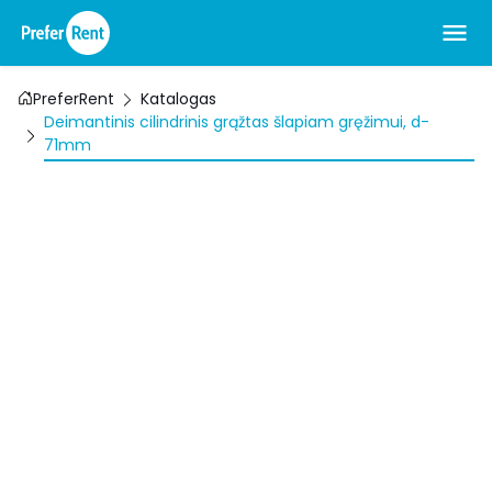
PreferRent
Katalogas
Deimantinis cilindrinis grąžtas šlapiam gręžimui, d-
71mm