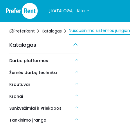
Į KATALOGĄ
Kita
Nusausinimo sistemos jungia
PreferRent
Katalogas
Katalogas
Darbo platformos
Žemės darbų technika
Krautuvai
Kranai
Sunkvežimiai ir Priekabos
Tankinimo įranga