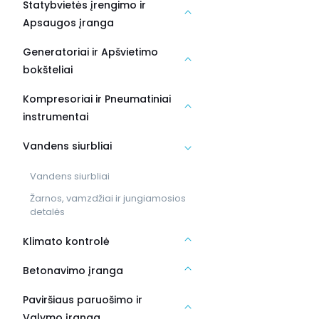
Statybvietės įrengimo ir
Apsaugos įranga
Generatoriai ir Apšvietimo
bokšteliai
Kompresoriai ir Pneumatiniai
instrumentai
Vandens siurbliai
Vandens siurbliai
Žarnos, vamzdžiai ir jungiamosios
detalės
Klimato kontrolė
Betonavimo įranga
Paviršiaus paruošimo ir
Valymo įranga