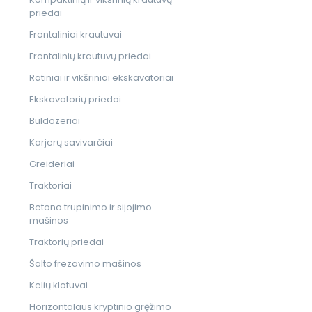
priedai
Frontaliniai krautuvai
Frontalinių krautuvų priedai
Ratiniai ir vikšriniai ekskavatoriai
Ekskavatorių priedai
Buldozeriai
Karjerų savivarčiai
Greideriai
Traktoriai
Betono trupinimo ir sijojimo
mašinos
Traktorių priedai
Šalto frezavimo mašinos
Kelių klotuvai
Horizontalaus kryptinio gręžimo