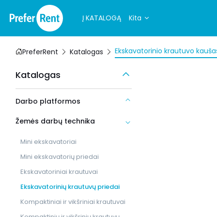
Į KATALOGĄ
Kita
Ekskavatorinio krautuvo kauša
PreferRent
Katalogas
Katalogas
Darbo platformos
Žemės darbų technika
Mini ekskavatoriai
Mini ekskavatorių priedai
Ekskavatoriniai krautuvai
Ekskavatorinių krautuvų priedai
Kompaktiniai ir vikšriniai krautuvai
Kompaktinių ir vikšrinių krautuvų