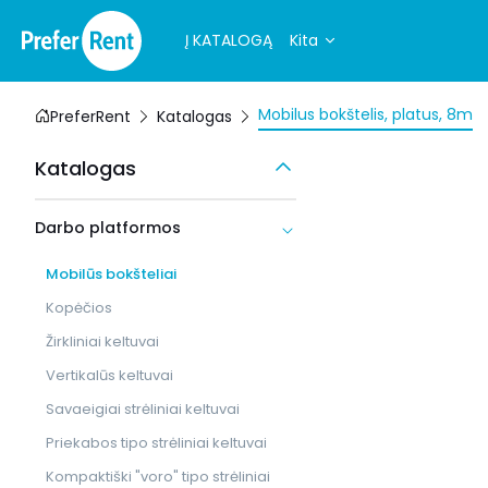
Į KATALOGĄ
Kita
Mobilus bokštelis, platus, 8m
PreferRent
Katalogas
Katalogas
Darbo platformos
Mobilūs bokšteliai
Kopėčios
Žirkliniai keltuvai
Vertikalūs keltuvai
Savaeigiai strėliniai keltuvai
Priekabos tipo strėliniai keltuvai
Kompaktiški "voro" tipo strėliniai