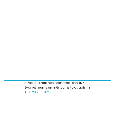
Nevarat atrast nepieciešamo tehniku?
Zvaniet mums un mēs Jums to atradīsim!
+371 29 288 282